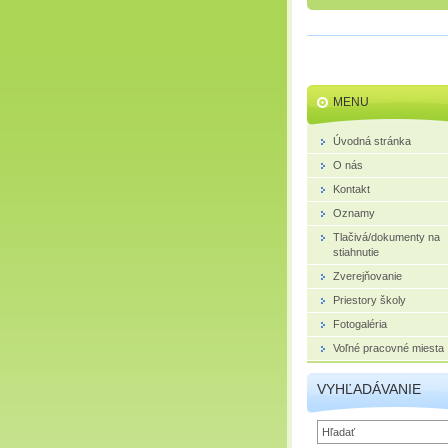
MENU
Úvodná stránka
O nás
Kontakt
Oznamy
Tlačivá/dokumenty na
stiahnutie
Zverejňovanie
Priestory školy
Fotogaléria
Voľné pracovné miesta
VYHĽADÁVANIE