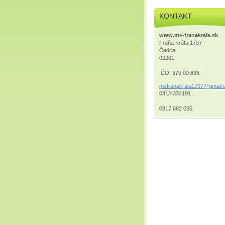
KONTAKT
www.ms-franakrala.sk
Fraňa Kráľa 1707
Čadca
02201
IČO: 379 00 838
msfranak
rala1707
@gmail.
041/4334191
0917 682 035