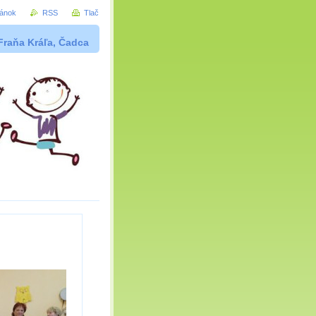
ránok
RSS
Tlač
Fraňa Kráľa, Čadca