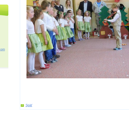
c
om
Späť