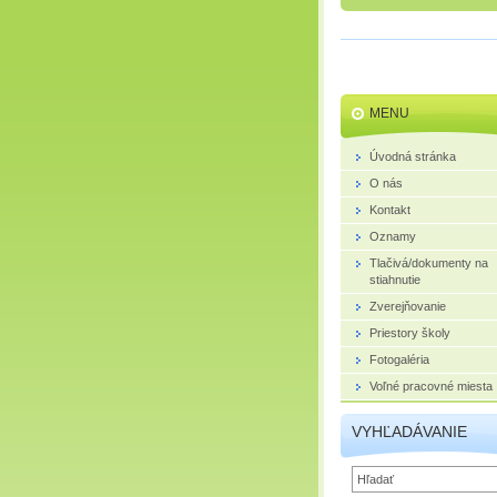
MENU
Úvodná stránka
O nás
Kontakt
Oznamy
Tlačivá/dokumenty na
stiahnutie
Zverejňovanie
Priestory školy
Fotogaléria
Voľné pracovné miesta
VYHĽADÁVANIE