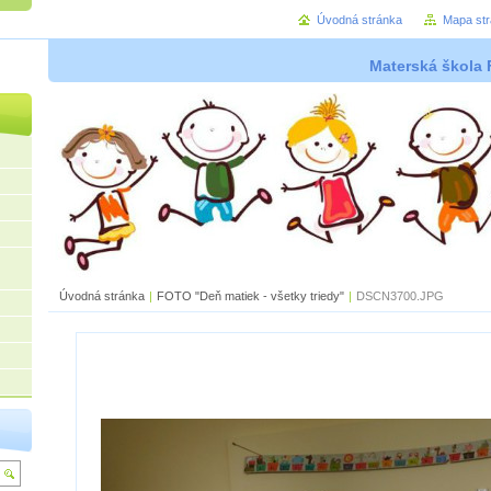
Úvodná stránka
Mapa st
Materská škola 
Úvodná stránka
|
FOTO "Deň matiek - všetky triedy"
|
DSCN3700.JPG