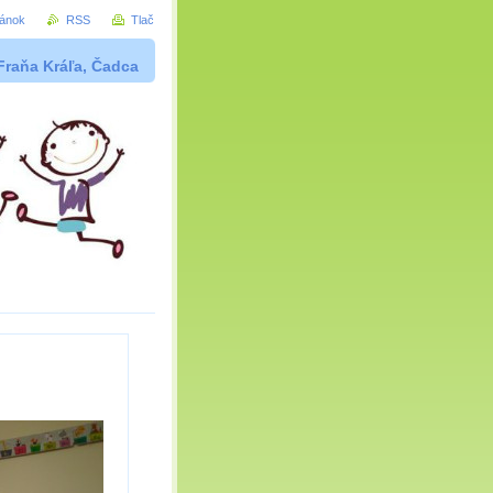
ránok
RSS
Tlač
Fraňa Kráľa, Čadca