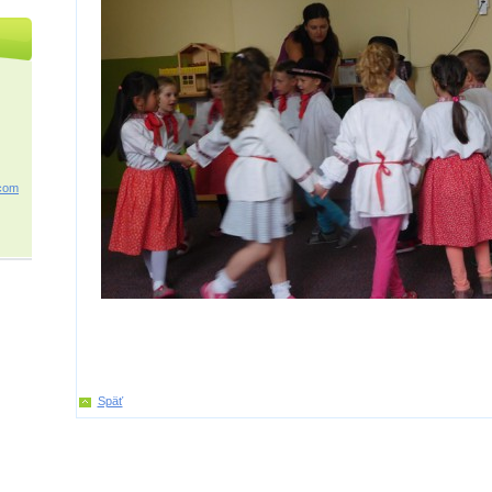
c
om
Späť