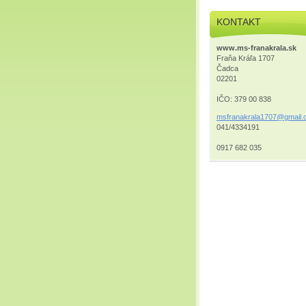
KONTAKT
www.ms-franakrala.sk
Fraňa Kráľa 1707
Čadca
02201
IČO: 379 00 838
msfranak
rala1707
@gmail.
041/4334191
0917 682 035