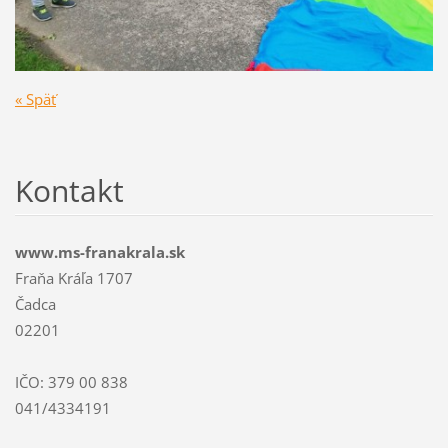
« Späť
Kontakt
www.ms-franakrala.sk
Fraňa Kráľa 1707
Čadca
02201
IČO: 379 00 838
041/4334191