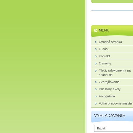
MENU
Úvodná stránka
O nás
Kontakt
Oznamy
Tlačivá/dokumenty na
stiahnutie
Zverejňovanie
Priestory školy
Fotogaléria
Voľné pracovné miesta
VYHĽADÁVANIE