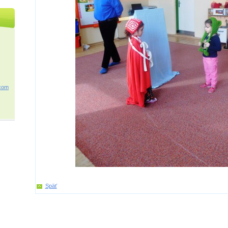
c
om
Späť