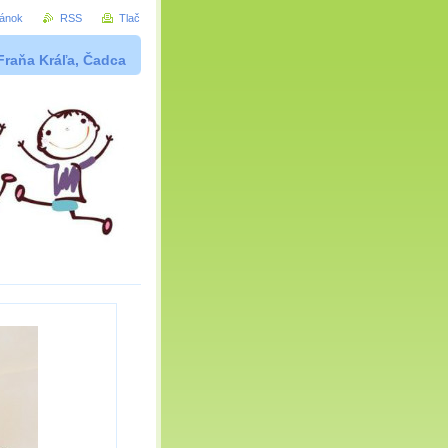
ránok
RSS
Tlač
Fraňa Kráľa, Čadca