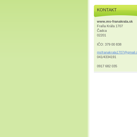
KONTAKT
www.ms-franakrala.sk
Fraňa Kráľa 1707
Čadca
02201
IČO: 379 00 838
msfranak
rala1707
@gmail.
041/4334191
0917 682 035