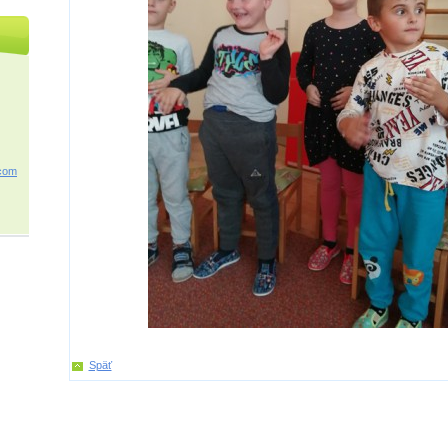
c
om
Späť