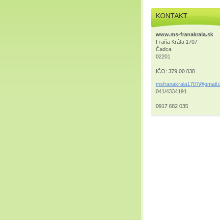
KONTAKT
www.ms-franakrala.sk
Fraňa Kráľa 1707
Čadca
02201
IČO: 379 00 838
msfranak
rala1707
@gmail.
041/4334191
0917 682 035