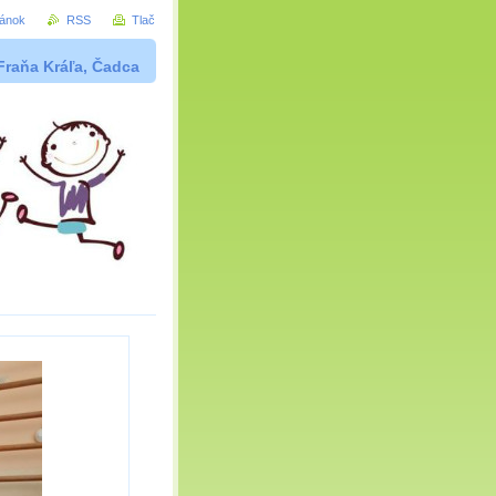
ránok
RSS
Tlač
Fraňa Kráľa, Čadca