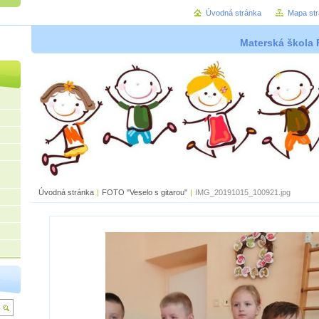
Úvodná stránka
Mapa st
Materská škola 
Úvodná stránka
|
FOTO "Veselo s gitarou"
|
IMG_20191015_100921.jpg