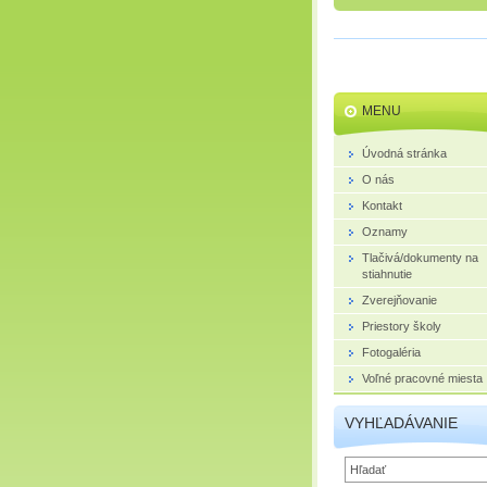
MENU
Úvodná stránka
O nás
Kontakt
Oznamy
Tlačivá/dokumenty na
stiahnutie
Zverejňovanie
Priestory školy
Fotogaléria
Voľné pracovné miesta
VYHĽADÁVANIE