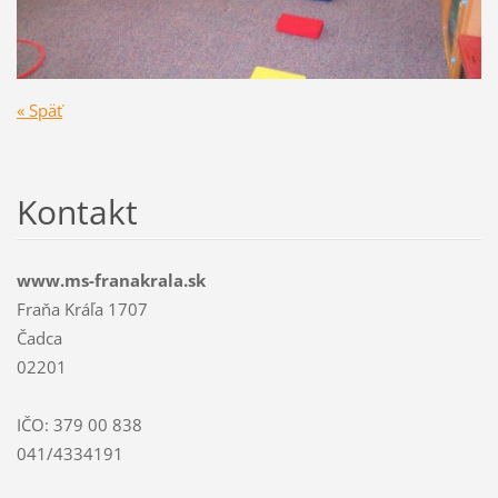
« Späť
Kontakt
www.ms-franakrala.sk
Fraňa Kráľa 1707
Čadca
02201
IČO: 379 00 838
041/4334191