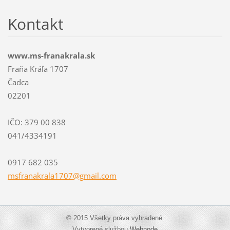
Kontakt
www.ms-franakrala.sk
Fraňa Kráľa 1707
Čadca
02201
IČO: 379 00 838
041/4334191
0917 682 035
msfranak
rala1707
@gmail.c
om
© 2015 Všetky práva vyhradené.
Vytvorené službou
Webnode