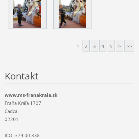
1
2
3
4
5
>
>>
Kontakt
www.ms-franakrala.sk
Fraňa Kráľa 1707
Čadca
02201
IČO: 379 00 838