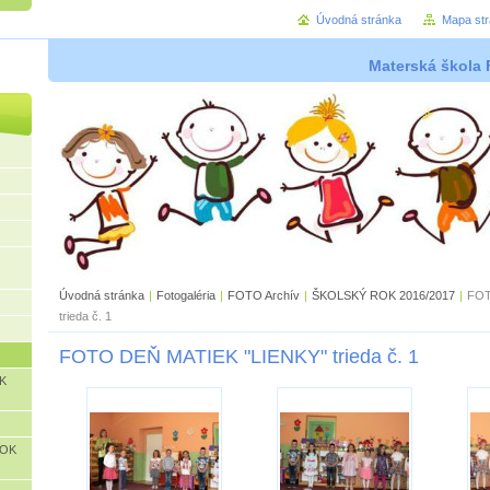
Úvodná stránka
Mapa st
Materská škola 
Úvodná stránka
|
Fotogaléria
|
FOTO Archív
|
ŠKOLSKÝ ROK 2016/2017
|
FOT
trieda č. 1
FOTO DEŇ MATIEK "LIENKY" trieda č. 1
K
ROK