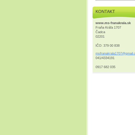
KONTAKT
www.ms-franakrala.sk
Fraňa Kráľa 1707
Čadca
02201
IČO: 379 00 838
msfranak
rala1707
@gmail.
041/4334191
0917 682 035