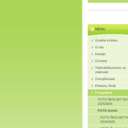
MENU
Úvodná stránka
O nás
Kontakt
Oznamy
Tlačivá/dokumenty na
stiahnutie
Zverejňovanie
Priestory školy
Fotogaléria
FOTO ŠKOLSKÝ RO
2025/2026
FOTO Archív
FOTO ŠKOLSKÝ 
2024/2025