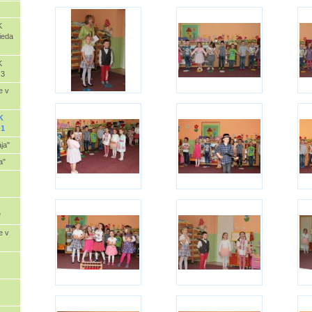
K
ieda
K
 3
e v
K
 1
ja"
a"
"
e v