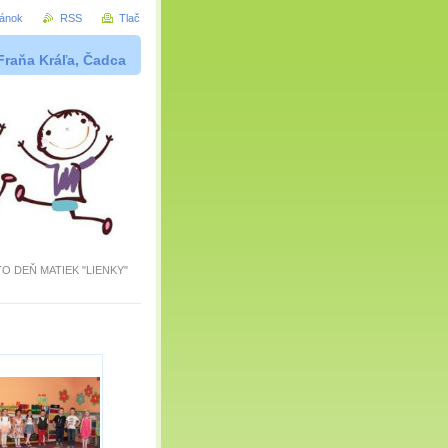
ránok
RSS
Tlač
Fraňa Kráľa, Čadca
O DEŇ MATIEK "LIENKY"