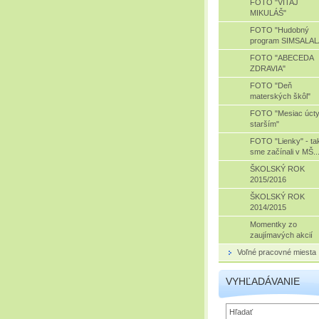
FOTO "VITAJ
MIKULÁŠ"
FOTO "Hudobný
program SIMSALAL
FOTO "ABECEDA
ZDRAVIA"
FOTO "Deň
materských škôl"
FOTO "Mesiac úcty
starším"
FOTO "Lienky" - ta
sme začínali v MŠ..
ŠKOLSKÝ ROK
2015/2016
ŠKOLSKÝ ROK
2014/2015
Momentky zo
zaujímavých akcií
Voľné pracovné miesta
VYHĽADÁVANIE