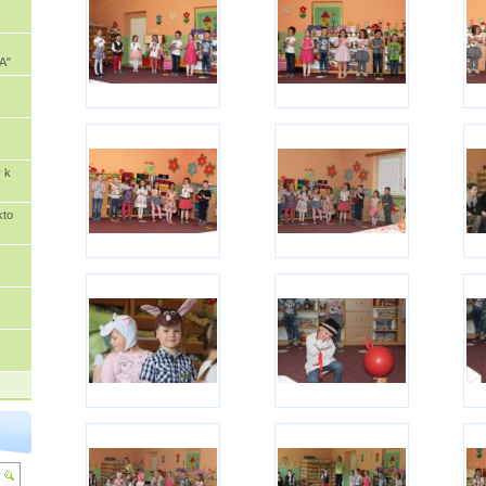
A"
 k
kto
.