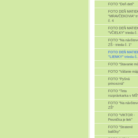
FOTO "Deň detí"
FOTO DEŇ MATIE
"MRAVČEKOVIA" tr
č. 4
FOTO DEŇ MATIE
"VČIELKY" trieda č.
FOTO "Na návštev
ZŠ - trieda č. 1"
FOTO DEŇ MATIE
"LIENKY" trieda č.
FOTO "Stavanie má
FOTO "Váľanie máj
FOTO "Pyšná
princezná"
FOTO "Teta
rozprávkarka v MŠ
FOTO "Na návštev
ZŠ"
FOTO "VIKTOR -
Pesnička je liek"
FOTO "Stratené
balíčky"