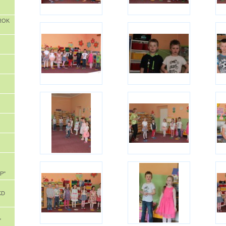
ROK
aP"
KD
"